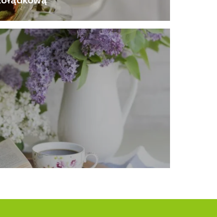
żołądkową