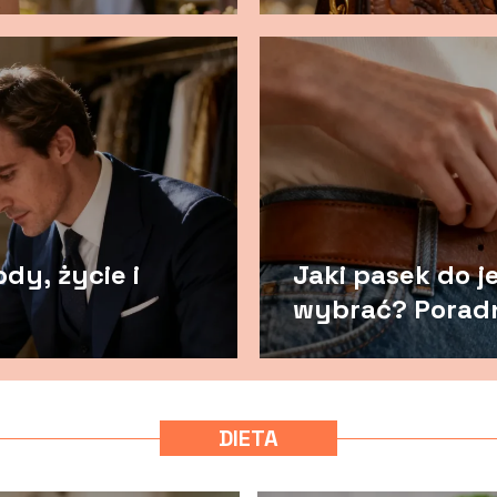
dy, życie i
Jaki pasek do 
wybrać? Poradni
DIETA