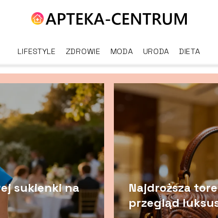
LIFESTYLE
ZDROWIE
MODA
URODA
DIETA
ej sukienki na
Najdroższa tore
przegląd luksu