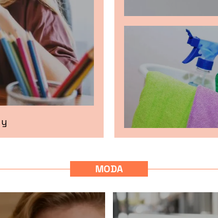
dy
MODA