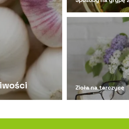
Sposoby na grypę 
iwości
Zioła na tarczycę