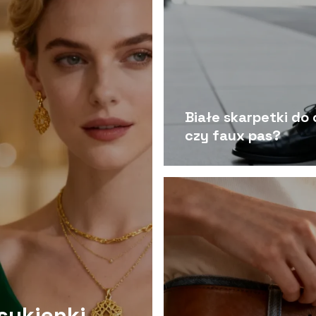
Białe skarpetki do
czy faux pas?
 sukienki –