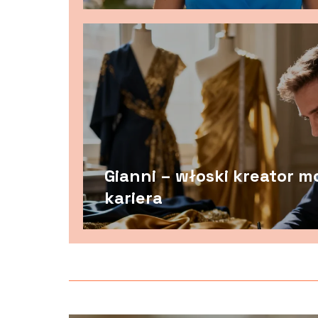
Gianni – włoski kreator mo
kariera