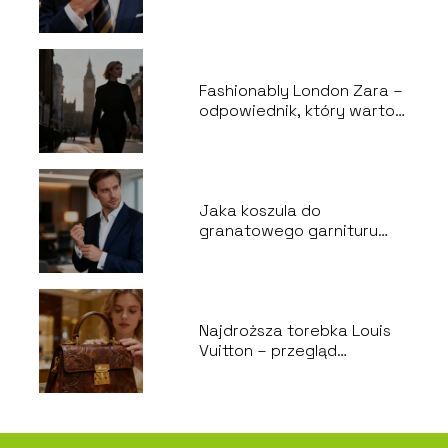
wybrać? Poradnik stylizacji
Fashionably London Zara –
odpowiednik, który warto
znać
Jaka koszula do
granatowego garnituru
będzie najlepsza?
Najdroższa torebka Louis
Vuitton – przegląd
luksusowych modeli